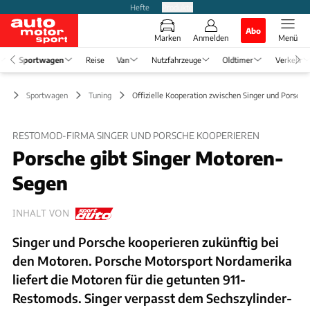
Hefte
Produkte
Abo
Marken
Anmelden
Menü
Sportwagen
Reise
Van
Nutzfahrzeuge
Oldtimer
Verkehr
Sportwagen
Tuning
Offizielle Kooperation zwischen Singer und Porsche
RESTOMOD-FIRMA SINGER UND PORSCHE KOOPERIEREN
Porsche gibt Singer Motoren-
Segen
INHALT VON
Singer und Porsche kooperieren zukünftig bei
den Motoren. Porsche Motorsport Nordamerika
liefert die Motoren für die getunten 911-
Restomods. Singer verpasst dem Sechszylinder-