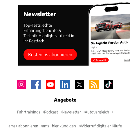
Newsletter
Top-Tests, echte
Erfahrungsberichte &
Technik-Highlights – direkt in
Ihr Postfach.
Kostenlos abonnieren
Angebote
Fahrtrainings
Podcast
Newsletter
Autovergleich
ams+ abonnieren
ams+ hier kündigen
Widerruf digitaler Käufe