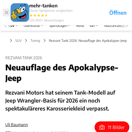
Hefte
Produkte
mehr-tanken
Clever Spritpreise vergleichen
Öffnen
Abo
★
★
★
★
★
★
Marken
Anmelden
Menü
335.000+
Bewertungen
SUV
Oberklasse
Sportwagen
Reise
Van
Nutzfahrzeuge
SUV
Tuning
Rezvani Tank 2026: Neuauflage des Apokalypse-Jeep
REZVANI TANK 2026
Neuauflage des Apokalypse-
Jeep
Rezvani Motors hat seinem Tank-Modell auf
Jeep Wrangler-Basis für 2026 ein noch
spektakuläreres Karosseriekleid verpasst.
Uli Baumann
11 Bilder