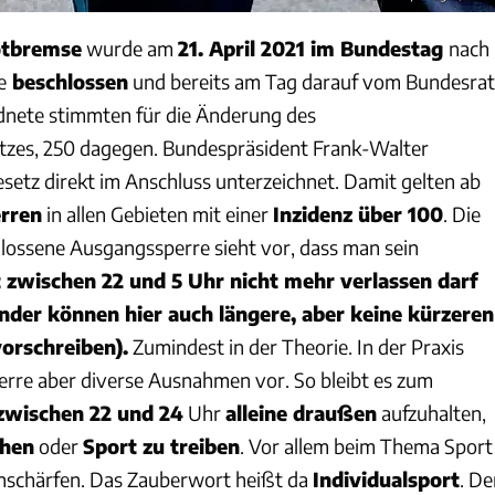
otbremse
wurde am
21. April 2021 im Bundestag
nach
e
beschlossen
und bereits am Tag darauf vom Bundesrat
rdnete stimmten für die Änderung des
tzes, 250 dagegen. Bundespräsident Frank-Walter
esetz direkt im Anschluss unterzeichnet. Damit gelten ab
rren
in allen Gebieten mit einer
Inzidenz über 100
. Die
ossene Ausgangssperre sieht vor, dass man sein
t zwischen 22 und 5 Uhr nicht mehr verlassen darf
nder können hier auch längere, aber keine kürzeren
orschreiben).
Zumindest in der Theorie. In der Praxis
erre aber diverse Ausnahmen vor. So bleibt es zum
zwischen 22 und 24
Uhr
alleine draußen
aufzuhalten,
ehen
oder
Sport zu treiben
. Vor allem beim Thema Sport
Unschärfen. Das Zauberwort heißt da
Individualsport
. De