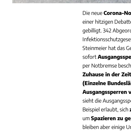
Die neue
Corona-N
einer hitzigen Debatt
gebilligt. 342 Abgeo
Infektionsschutzgese
Steinmeier hat das G
sofort
Ausgangsspe
per Notbremse beschl
Zuhause in der Zei
(Einzelne Bundeslä
Ausgangssperren v
sieht die Ausgangssp
Beispiel erlaubt, sich
um
Spazieren zu g
bleiben aber einige 