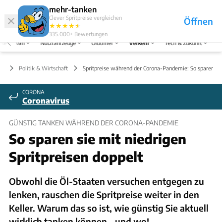
Hefte
Produkte
mehr-tanken
Clever Spritpreise vergleichen
Öffnen
Abo
★
★
★
★
★
★
Marken
Anmelden
Menü
335.000+
Bewertungen
ise
Van
Nutzfahrzeuge
Oldtimer
Verkehr
Tech & Zukunft
hr
Politik & Wirtschaft
Spritpreise während der Corona-Pandemie: So sparen Si
CORONA
Coronavirus
GÜNSTIG TANKEN WÄHREND DER CORONA-PANDEMIE
So sparen sie mit niedrigen
Spritpreisen doppelt
Obwohl die Öl-Staaten versuchen entgegen zu
lenken, rauschen die Spritpreise weiter in den
Keller. Warum das so ist, wie günstig Sie aktuell
wirklich tanken können – und wo!