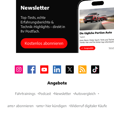
Newsletter
Top-Tests, echte
Erfahrungsberichte &
Technik-Highlights – direkt in
Ihr Postfach.
Kostenlos abonnieren
Angebote
Fahrtrainings
Podcast
Newsletter
Autovergleich
ams+ abonnieren
ams+ hier kündigen
Widerruf digitaler Käufe