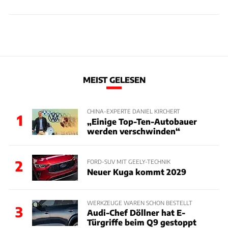
MEIST GELESEN
CHINA-EXPERTE DANIEL KIRCHERT
1
„Einige Top-Ten-Autobauer
werden verschwinden“
2
FORD-SUV MIT GEELY-TECHNIK
Neuer Kuga kommt 2029
WERKZEUGE WAREN SCHON BESTELLT
3
Audi-Chef Döllner hat E-
Türgriffe beim Q9 gestoppt