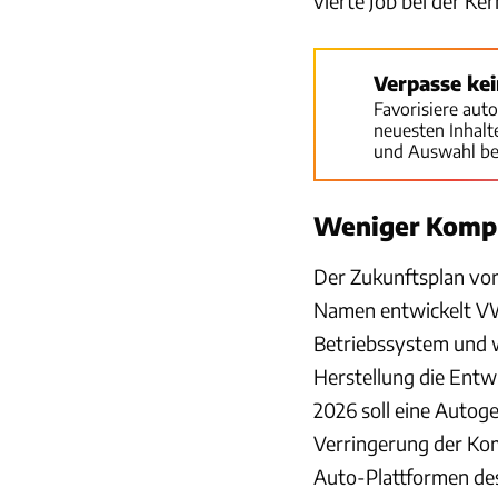
vierte Job bei der K
Verpasse ke
Favorisiere aut
neuesten Inhal
und Auswahl be
Weniger Kompl
Der Zukunftsplan von
Namen entwickelt V
Betriebssystem und 
Herstellung die Entw
2026 soll eine Autog
Verringerung der Komp
Auto-Plattformen des