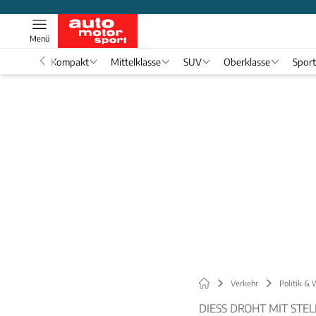
Menü
nwagen
Kompakt
Mittelklasse
SUV
Oberklasse
Spor
Verkehr
Politik & 
DIESS DROHT MIT ST