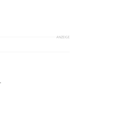
ANZEIGE
.
g