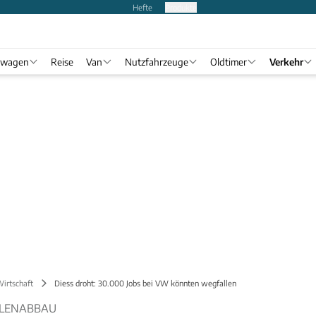
Hefte
Produkte
twagen
Reise
Van
Nutzfahrzeuge
Oldtimer
Verkehr
Wirtschaft
Diess droht: 30.000 Jobs bei VW könnten wegfallen
ELLENABBAU