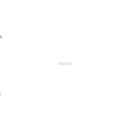
n
ANZEIGE
t