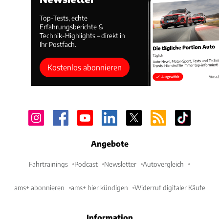
Top-Tests, echte
Erfahrungsberichte &
Technik-Highlights – direkt in
Ihr Postfach.
Kostenlos abonnieren
Angebote
Fahrtrainings
Podcast
Newsletter
Autovergleich
ams+ abonnieren
ams+ hier kündigen
Widerruf digitaler Käufe
Information