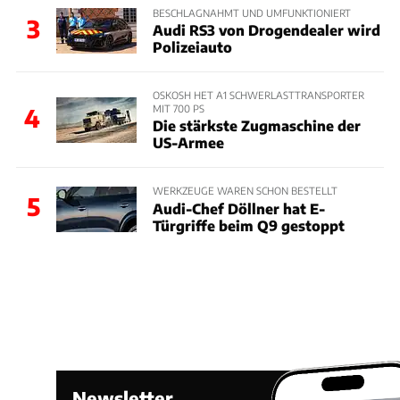
BESCHLAGNAHMT UND UMFUNKTIONIERT
3
Audi RS3 von Drogendealer wird
Polizeiauto
OSKOSH HET A1 SCHWERLASTTRANSPORTER
MIT 700 PS
4
Die stärkste Zugmaschine der
US-Armee
WERKZEUGE WAREN SCHON BESTELLT
5
Audi-Chef Döllner hat E-
Türgriffe beim Q9 gestoppt
Newsletter