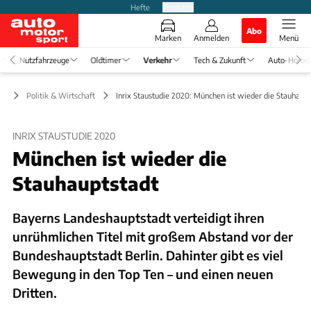
Hefte
Produkte
Abo
Marken
Anmelden
Menü
Nutzfahrzeuge
Oldtimer
Verkehr
Tech & Zukunft
Auto-Horos
hr
Politik & Wirtschaft
Inrix Staustudie 2020: München ist wieder die Stauhaupt
INRIX STAUSTUDIE 2020
München ist wieder die
Stauhauptstadt
Bayerns Landeshauptstadt verteidigt ihren
unrühmlichen Titel mit großem Abstand vor der
Bundeshauptstadt Berlin. Dahinter gibt es viel
Bewegung in den Top Ten – und einen neuen
Dritten.