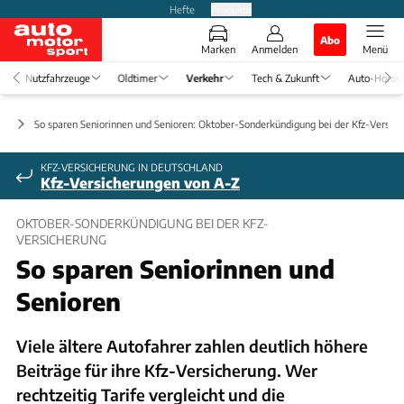
Hefte
Produkte
Abo
Marken
Anmelden
Menü
Nutzfahrzeuge
Oldtimer
Verkehr
Tech & Zukunft
Auto-Horos
ft
So sparen Seniorinnen und Senioren: Oktober-Sonderkündigung bei der Kfz-Versic
KFZ-VERSICHERUNG IN DEUTSCHLAND
Kfz-Versicherungen von A-Z
OKTOBER-SONDERKÜNDIGUNG BEI DER KFZ-
VERSICHERUNG
So sparen Seniorinnen und
Senioren
Viele ältere Autofahrer zahlen deutlich höhere
Beiträge für ihre Kfz-Versicherung. Wer
rechtzeitig Tarife vergleicht und die