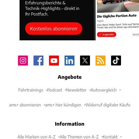
Erfahrungsberichte &
Technik-Highlights – direkt in
Ihr Postfach.
Kostenlos abonnieren
Angebote
Fahrtrainings
Podcast
Newsletter
Autovergleich
ams+ abonnieren
ams+ hier kündigen
Widerruf digitaler Käufe
Information
Alle Marken von A-Z
Alle Themen von A-Z
Kontakt