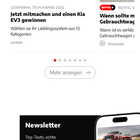
LESERWAHL TECH AWARD 2026
RICHTIG VE
Jetzt mitmachen und einen Kia
Wann sollte man
EV3 gewinnen
Gebrauchtwage
Wählen sie ihr Lieblingssystem aus 13
Wann ist es wirklich s
Kategorien.
Gebrauchtwagen zu 
Verkehr
Werkstatt
Mehr anzeigen
Newsletter
Top-Tests, echte