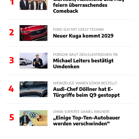
1
feiern überraschendes
Comeback
2
FORD-SUV MIT GEELY-TECHNIK
Neuer Kuga kommt 2029
PORSCHE BAUT DEN ELEKTRISCHEN 718
3
Michael Leiters bestätigt
Umdenken
WERKZEUGE WAREN SCHON BESTELLT
4
Audi-Chef Döllner hat E-
Türgriffe beim Q9 gestoppt
CHINA-EXPERTE DANIEL KIRCHERT
5
„Einige Top-Ten-Autobauer
werden verschwinden“