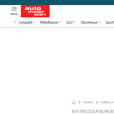
Menü
nwagen
Kompakt
Mittelklasse
SUV
Oberklasse
Spor
Verkehr
Politik & 
SUV NEUZULASSUNGEN