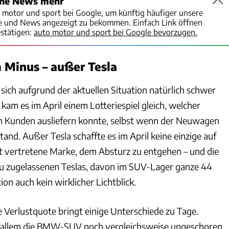
ine News mehr
o motor und sport bei Google, um künftig häufiger unsere
te und News angezeigt zu bekommen. Einfach Link öffnen
stätigen:
auto motor und sport bei Google bevorzugen.
 Minus – außer Tesla
 sich aufgrund der aktuellen Situation natürlich schwer
 kam es im April einem Lotteriespiel gleich, welcher
n Kunden ausliefern konnte, selbst wenn der Neuwagen
tand. Außer Tesla schaffte es im April keine einzige auf
 vertretene Marke, dem Absturz zu entgehen – und die
u zugelassenen Teslas, davon im SUV-Lager ganze 44
ion auch kein wirklicher Lichtblick.
die Verlustquote bringt einige Unterschiede zu Tage.
vor allem die BMW-SUV noch vergleichsweise ungeschoren