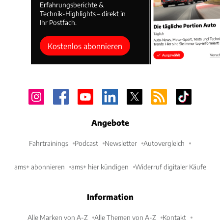
Erfahrungsberichte &
Technik-Highlights – direkt in
Ihr Postfach.
Kostenlos abonnieren
Angebote
Fahrtrainings
Podcast
Newsletter
Autovergleich
ams+ abonnieren
ams+ hier kündigen
Widerruf digitaler Käufe
Information
Alle Marken von A-Z
Alle Themen von A-Z
Kontakt