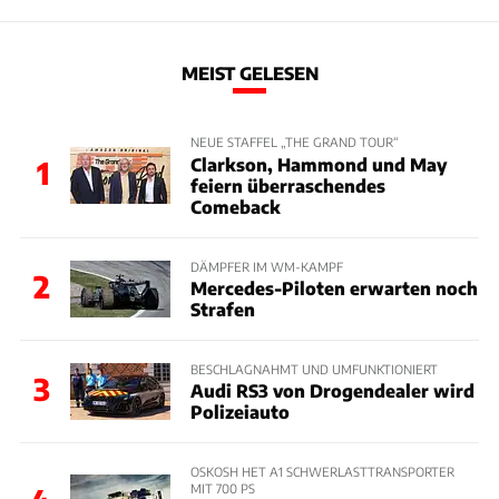
MEIST GELESEN
NEUE STAFFEL „THE GRAND TOUR“
Clarkson, Hammond und May
1
feiern überraschendes
Comeback
DÄMPFER IM WM-KAMPF
2
Mercedes-Piloten erwarten noch
Strafen
BESCHLAGNAHMT UND UMFUNKTIONIERT
3
Audi RS3 von Drogendealer wird
Polizeiauto
OSKOSH HET A1 SCHWERLASTTRANSPORTER
MIT 700 PS