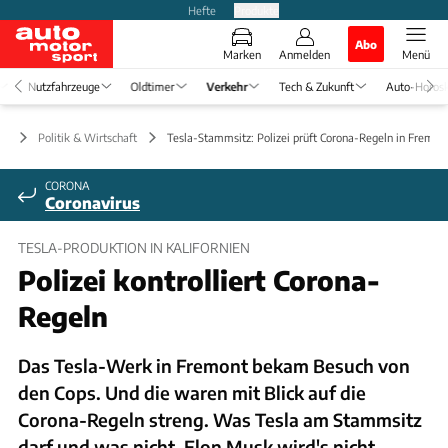
Hefte
Produkte
Abo
Marken
Anmelden
Menü
Nutzfahrzeuge
Oldtimer
Verkehr
Tech & Zukunft
Auto-Horos
hr
Politik & Wirtschaft
Tesla-Stammsitz: Polizei prüft Corona-Regeln in Fremon
CORONA
Coronavirus
TESLA-PRODUKTION IN KALIFORNIEN
Polizei kontrolliert Corona-
Regeln
Das Tesla-Werk in Fremont bekam Besuch von
den Cops. Und die waren mit Blick auf die
Corona-Regeln streng. Was Tesla am Stammsitz
darf und was nicht. Elon Musk wird's nicht