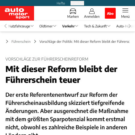
Hefte
Produkte
Abo
Marken
Anmelden
Menü
Nutzfahrzeuge
Oldtimer
Verkehr
Tech & Zukunft
Auto-Horos
hr
Führerschein
Vorschläge der Politik: Mit dieser Reform bleibt der Führerschei
VORSCHLÄGE ZUR FÜHRERSCHEINREFORM
Mit dieser Reform bleibt der
Führerschein teuer
Der erste Referentenentwurf zur Reform der
Führerscheinausbildung skizziert tiefgreifende
Änderungen. Aber ausgerechnet die Maßnahme
mit dem größten Sparpotenzial kommt erstmal
nicht, obwohl es zahlreiche Beispiele in anderen