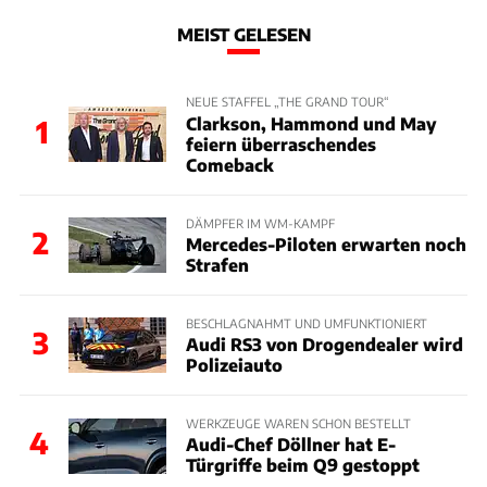
MEIST GELESEN
NEUE STAFFEL „THE GRAND TOUR“
Clarkson, Hammond und May
1
feiern überraschendes
Comeback
DÄMPFER IM WM-KAMPF
2
Mercedes-Piloten erwarten noch
Strafen
BESCHLAGNAHMT UND UMFUNKTIONIERT
3
Audi RS3 von Drogendealer wird
Polizeiauto
WERKZEUGE WAREN SCHON BESTELLT
4
Audi-Chef Döllner hat E-
Türgriffe beim Q9 gestoppt