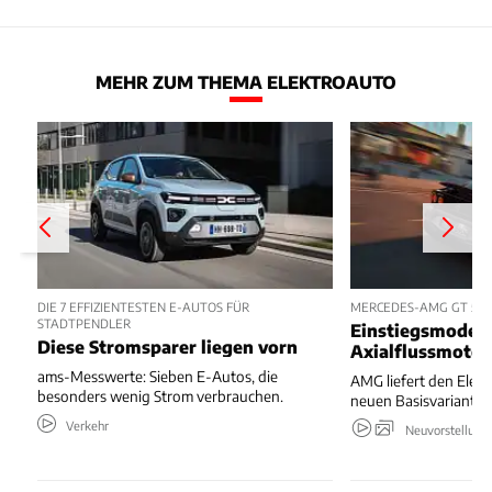
MEHR ZUM THEMA ELEKTROAUTO
DIE 7 EFFIZIENTESTEN E-AUTOS FÜR
MERCEDES-AMG GT 53 
STADTPENDLER
Einstiegsmodell
Diese Stromsparer liegen vorn
Axialflussmoto
ams-Messwerte: Sieben E-Autos, die
AMG liefert den Elekt
besonders wenig Strom verbrauchen.
neuen Basisvariante.
Verkehr
Neuvorstellung