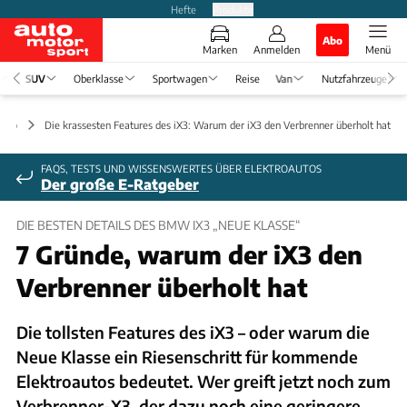
Hefte
Produkte
Abo
Marken
Anmelden
Menü
SUV
Oberklasse
Sportwagen
Reise
Van
Nutzfahrzeuge
Auto
Die krassesten Features des iX3: Warum der iX3 den Verbrenner überholt hat
FAQS, TESTS UND WISSENSWERTES ÜBER ELEKTROAUTOS
Der große E-Ratgeber
DIE BESTEN DETAILS DES BMW IX3 „NEUE KLASSE“
7 Gründe, warum der iX3 den
Verbrenner überholt hat
Die tollsten Features des iX3 – oder warum die
Neue Klasse ein Riesenschritt für kommende
Elektroautos bedeutet. Wer greift jetzt noch zum
Verbrenner-X3, der dazu noch eine geringere