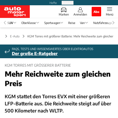
Hefte
Produkte
Abo
Marken
Anmelden
Menü
SUV
Oberklasse
Sportwagen
Reise
Van
Nutzfahrzeuge
UV
E-Auto
KGM Torres mit größerer Batterie: Mehr Reichweite zum gleichen Pr
FAQS, TESTS UND WISSENSWERTES ÜBER ELEKTROAUTOS
Der große E-Ratgeber
KGM TORRES MIT GRÖSSERER BATTERIE
Mehr Reichweite zum gleichen
Preis
KGM stattet den Torres EVX mit einer größeren
LFP-Batterie aus. Die Reichweite steigt auf über
500 Kilometer nach WLTP.