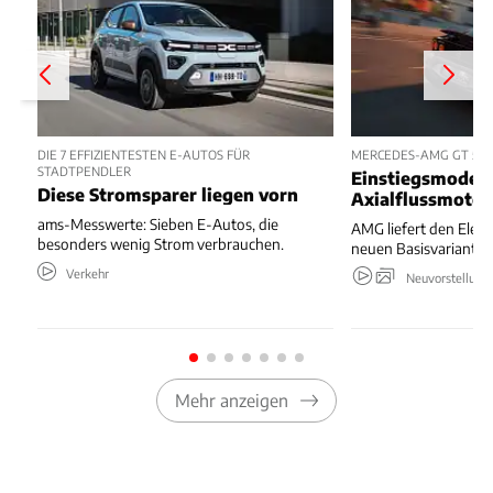
DIE 7 EFFIZIENTESTEN E-AUTOS FÜR
MERCEDES-AMG GT 53 
STADTPENDLER
Einstiegsmodell
Diese Stromsparer liegen vorn
Axialflussmoto
ams-Messwerte: Sieben E-Autos, die
AMG liefert den Elekt
besonders wenig Strom verbrauchen.
neuen Basisvariante.
Verkehr
Neuvorstellung
Mehr anzeigen