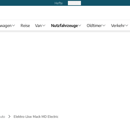
Hefte
Produkte
twagen
Reise
Van
Nutzfahrzeuge
Oldtimer
Verkehr
uto
Elektro-Lkw Mack MD Electric