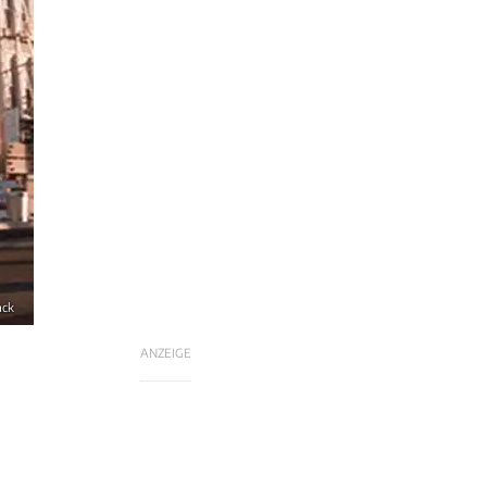
ack
ANZEIGE