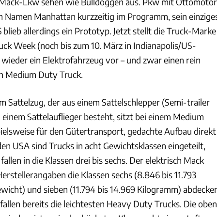
n Mack-Lkw sehen wie Bulldoggen aus. Pkw mit Ottomotor
m Namen Manhattan kurzzeitig im Programm, sein einzige
blieb allerdings ein Prototyp. Jetzt stellt die Truck-Marke
uck Week (noch bis zum 10. März in Indianapolis/US-
 wieder ein Elektrofahrzeug vor – und zwar einen rein
en Medium Duty Truck.
 Sattelzug, der aus einem Sattelschlepper (Semi-trailer
 einem Sattelauflieger besteht, sitzt bei einem Medium
pielsweise für den Gütertransport, gedachte Aufbau direkt
en USA sind Trucks in acht Gewichtsklassen eingeteilt,
llen in die Klassen drei bis sechs. Der elektrisch Mack
Herstellerangaben die Klassen sechs (8.846 bis 11.793
icht) und sieben (11.794 bis 14.969 Kilogramm) abdecke
 fallen bereits die leichtesten Heavy Duty Trucks. Die oben