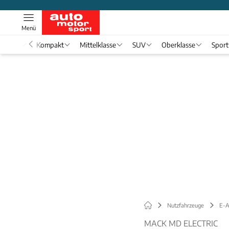
Menü
nwagen
Kompakt
Mittelklasse
SUV
Oberklasse
Spor
Nutzfahrzeuge
E-A
MACK MD ELECTRIC