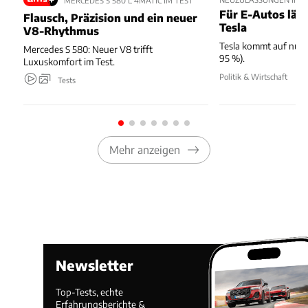
Für E-Autos läuft
Flausch, Präzision und ein neuer
Tesla
V8-Rhythmus
Tesla kommt auf nur 
Mercedes S 580: Neuer V8 trifft
95 %).
Luxuskomfort im Test.
Politik & Wirtschaft
Tests
Mehr anzeigen
Newsletter
Top-Tests, echte
Erfahrungsberichte &