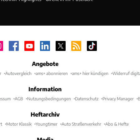
Angebote
r
Autovergleich
ams+ abonnieren
ams+ hier kündigen
Widerruf digit
Information
essum
AGB
Nutzungsbedingungen
Datenschutz
Privacy Manager
B
Heftarchiv
t
Motor Klassik
Youngtimer
Auto Straßenverkehr
Abo & Hefte
Media