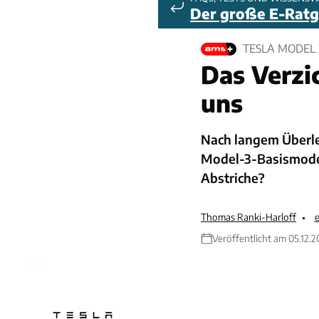
Der große E-Rat
TESLA MODEL
Das Verzi
uns
Nach langem Überle
Model-3-Basismodell
Abstriche?
Thomas Ranki-Harloff
e
Veröffentlicht am 05.12.2