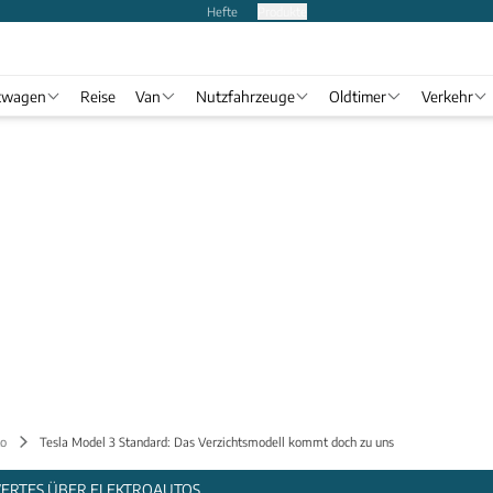
Hefte
Produkte
twagen
Reise
Van
Nutzfahrzeuge
Oldtimer
Verkehr
o
Tesla Model 3 Standard: Das Verzichtsmodell kommt doch zu uns
WERTES ÜBER ELEKTROAUTOS