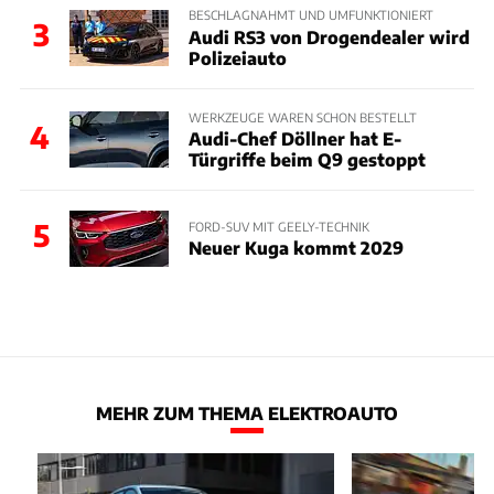
BESCHLAGNAHMT UND UMFUNKTIONIERT
3
Audi RS3 von Drogendealer wird
Polizeiauto
WERKZEUGE WAREN SCHON BESTELLT
4
Audi-Chef Döllner hat E-
Türgriffe beim Q9 gestoppt
5
FORD-SUV MIT GEELY-TECHNIK
Neuer Kuga kommt 2029
MEHR ZUM THEMA ELEKTROAUTO