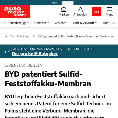
Hefte
Produkte
Abo
Marken
Anmelden
Menü
Nutzfahrzeuge
Oldtimer
Verkehr
Tech & Zukunft
Auto-Horo
Tech & Zukunft
BYD patentiert Sulfid-Feststoffakku-Membran: Serienstart bi
FAQS, TESTS UND WISSENSWERTES ÜBER ELEKTROAUTOS
Der große E-Ratgeber
SERIENSTART BIS 2027?
BYD patentiert Sulfid-
Feststoffakku-Membran
BYD legt beim Feststoffakku nach und sichert
sich ein neues Patent für eine Sulfid-Technik. Im
Fokus steht eine Verbund-Membran, die
Ionenfluss und Stabilität zugleich verbessern