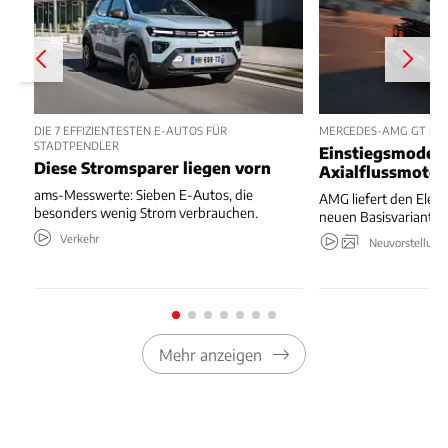
DIE 7 EFFIZIENTESTEN E-AUTOS FÜR
MERCEDES-AMG GT 53 
STADTPENDLER
Einstiegsmodell
Diese Stromsparer liegen vorn
Axialflussmoto
ams-Messwerte: Sieben E-Autos, die
AMG liefert den Elekt
besonders wenig Strom verbrauchen.
neuen Basisvariante.
Verkehr
Neuvorstellung
Mehr anzeigen