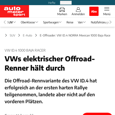
Hefte
Produkte
Abo
Marken
Anmelden
Menü
SUV
Oberklasse
Sportwagen
Reise
Van
Nutzfahrzeuge
SUV
E-Auto
E-Offroader: VW ID.4 NORRA Mexican 1000 Baja Racer
VW ID.4 1000 BAJA RACER
VWs elektrischer Offroad-
Renner hält durch
Die Offroad-Rennvariante des VW ID.4 hat
erfolgreich an der ersten harten Rallye
teilgenommen, landete aber nicht auf den
vorderen Plätzen.