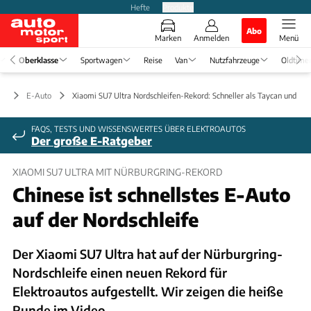
Hefte
Produkte
Abo
Marken
Anmelden
Menü
Oberklasse
Sportwagen
Reise
Van
Nutzfahrzeuge
Oldtime
se
E-Auto
Xiaomi SU7 Ultra Nordschleifen-Rekord: Schneller als Taycan und Pla
FAQS, TESTS UND WISSENSWERTES ÜBER ELEKTROAUTOS
Der große E-Ratgeber
XIAOMI SU7 ULTRA MIT NÜRBURGRING-REKORD
Chinese ist schnellstes E-Auto
auf der Nordschleife
Der Xiaomi SU7 Ultra hat auf der Nürburgring-
Nordschleife einen neuen Rekord für
Elektroautos aufgestellt. Wir zeigen die heiße
Runde im Video.