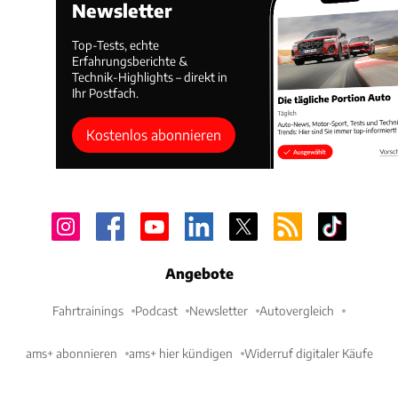
Newsletter
Top-Tests, echte
Erfahrungsberichte &
Technik-Highlights – direkt in
Ihr Postfach.
Kostenlos abonnieren
Angebote
Fahrtrainings
Podcast
Newsletter
Autovergleich
ams+ abonnieren
ams+ hier kündigen
Widerruf digitaler Käufe