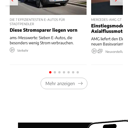
DIE 7 EFFIZIENTESTEN E-AUTOS FÜR
MERCEDES-AMG GT 53 
STADTPENDLER
Einstiegsmodell
Diese Stromsparer liegen vorn
Axialflussmoto
ams-Messwerte: Sieben E-Autos, die
AMG liefert den Elekt
besonders wenig Strom verbrauchen.
neuen Basisvariante.
Verkehr
Neuvorstellung
Mehr anzeigen