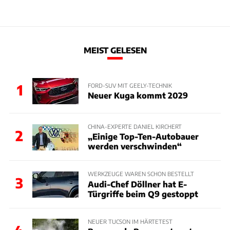
MEIST GELESEN
1
FORD-SUV MIT GEELY-TECHNIK
Neuer Kuga kommt 2029
CHINA-EXPERTE DANIEL KIRCHERT
2
„Einige Top-Ten-Autobauer
werden verschwinden“
WERKZEUGE WAREN SCHON BESTELLT
3
Audi-Chef Döllner hat E-
Türgriffe beim Q9 gestoppt
NEUER TUCSON IM HÄRTETEST