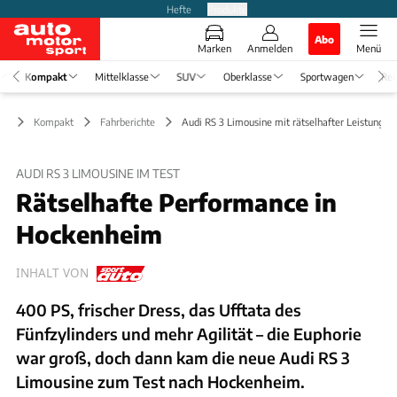
Hefte
Produkte
Abo
Marken
Anmelden
Menü
Kompakt
Mittelklasse
SUV
Oberklasse
Sportwagen
Rei
Kompakt
Fahrberichte
Audi RS 3 Limousine mit rätselhafter Leistung im
AUDI RS 3 LIMOUSINE IM TEST
Rätselhafte Performance in
Hockenheim
INHALT VON
400 PS, frischer Dress, das Ufftata des
Fünfzylinders und mehr Agilität – die Euphorie
war groß, doch dann kam die neue Audi RS 3
Limousine zum Test nach Hockenheim.