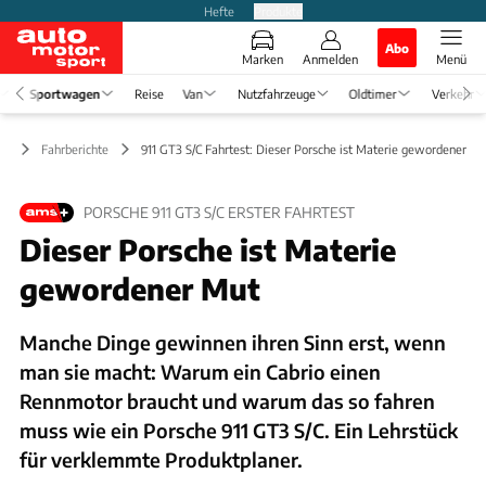
Hefte
Produkte
Abo
Marken
Anmelden
Menü
Sportwagen
Reise
Van
Nutzfahrzeuge
Oldtimer
Verkehr
en
Fahrberichte
911 GT3 S/C Fahrtest: Dieser Porsche ist Materie gewordener Mu
PORSCHE 911 GT3 S/C ERSTER FAHRTEST
Dieser Porsche ist Materie
gewordener Mut
Manche Dinge gewinnen ihren Sinn erst, wenn
man sie macht: Warum ein Cabrio einen
Rennmotor braucht und warum das so fahren
muss wie ein Porsche 911 GT3 S/C. Ein Lehrstück
für verklemmte Produktplaner.