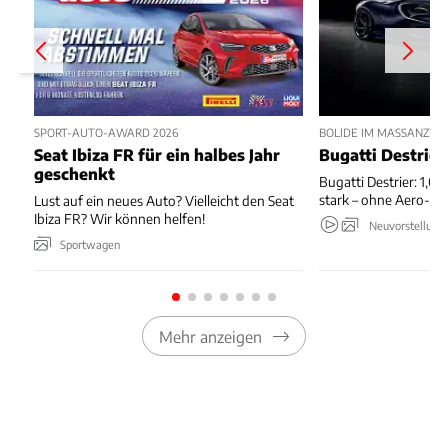
SPORT-AUTO-AWARD 2026
BOLIDE IM MASSANZUG
Seat Ibiza FR für ein halbes Jahr
Bugatti Destrier
geschenkt
Bugatti Destrier: 1,0
stark – ohne Aero-An
Lust auf ein neues Auto? Vielleicht den Seat
Ibiza FR? Wir können helfen!
Neuvorstellung
Sportwagen
Mehr anzeigen