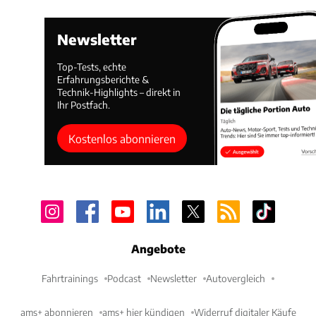
Newsletter
Top-Tests, echte
Erfahrungsberichte &
Technik-Highlights – direkt in
Ihr Postfach.
Kostenlos abonnieren
Angebote
Fahrtrainings
Podcast
Newsletter
Autovergleich
ams+ abonnieren
ams+ hier kündigen
Widerruf digitaler Käufe