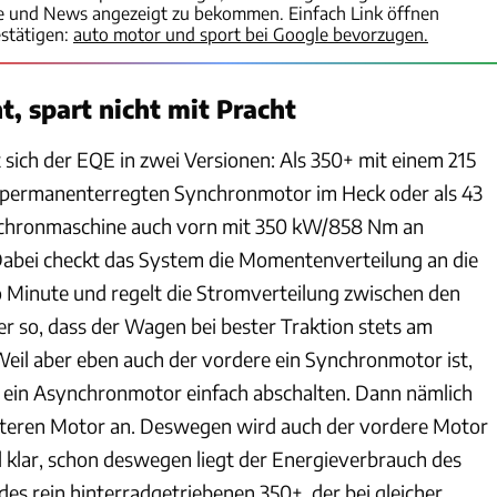
te und News angezeigt zu bekommen. Einfach Link öffnen
stätigen:
auto motor und sport bei Google bevorzugen.
t, spart nicht mit Pracht
t sich der EQE in zwei Versionen: Als 350+ mit einem 215
ermanenterregten Synchronmotor im Heck oder als 43
nchronmaschine auch vorn mit 350 kW/858 Nm an
abei checkt das System die Momentenverteilung an die
 Minute und regelt die Stromverteilung zwischen den
 so, dass der Wagen bei bester Traktion stets am
 Weil aber eben auch der vordere ein Synchronmotor ist,
ie ein Asynchronmotor einfach abschalten. Dann nämlich
interen Motor an. Deswegen wird auch der vordere Motor
klar, schon deswegen liegt der Energieverbrauch des
des rein hinterradgetriebenen 350+, der bei gleicher