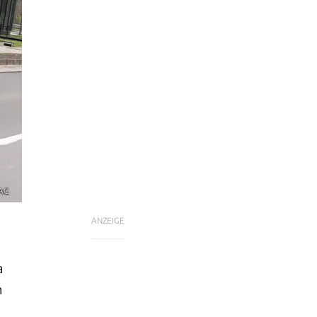
 AG
ANZEIGE
a
h