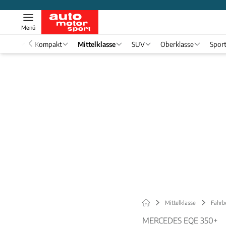
Menü
nwagen
Kompakt
Mittelklasse
SUV
Oberklasse
Spor
Mittelklasse
Fahrb
MERCEDES EQE 350+