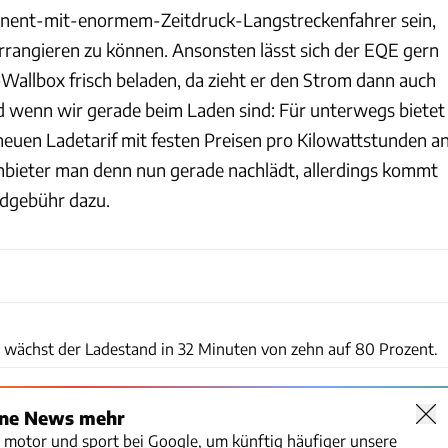
nent-mit-enormem-Zeitdruck-Langstreckenfahrer sein,
arrangieren zu können. Ansonsten lässt sich der EQE gern
Wallbox frisch beladen, da zieht er den Strom dann auch
nd wenn wir gerade beim Laden sind: Für unterwegs bietet
euen Ladetarif mit festen Preisen pro Kilowattstunden a
nbieter man denn nun gerade nachlädt, allerdings kommt
ndgebühr dazu.
Mercedes-Benz AG
 wächst der Ladestand in 32 Minuten von zehn auf 80 Prozent.
ine News mehr
o motor und sport bei Google, um künftig häufiger unsere