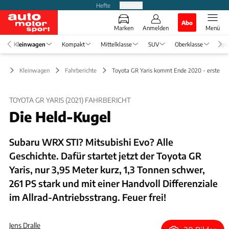
Hefte
Produkte
Abo
Marken
Anmelden
Menü
Kleinwagen
Kompakt
Mittelklasse
SUV
Oberklasse
Spo
Kleinwagen
Fahrberichte
Toyota GR Yaris kommt Ende 2020 - erste Fa
TOYOTA GR YARIS (2021) FAHRBERICHT
Die Held-Kugel
Subaru WRX STI? Mitsubishi Evo? Alle
Geschichte. Dafür startet jetzt der Toyota GR
Yaris, nur 3,95 Meter kurz, 1,3 Tonnen schwer,
261 PS stark und mit einer Handvoll Differenziale
im Allrad-Antriebsstrang. Feuer frei!
Jens Dralle