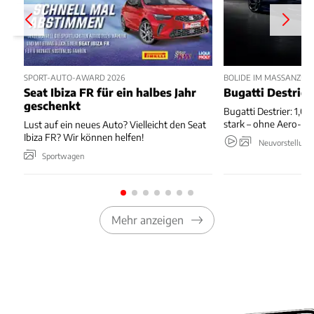
SPORT-AUTO-AWARD 2026
BOLIDE IM MASSANZUG
Seat Ibiza FR für ein halbes Jahr
Bugatti Destrier
geschenkt
Bugatti Destrier: 1,0
stark – ohne Aero-An
Lust auf ein neues Auto? Vielleicht den Seat
Ibiza FR? Wir können helfen!
Neuvorstellung
Sportwagen
Mehr anzeigen