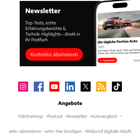
Newsletter
Top-Tests, echte
Erfahrungsberichte &
Technik-Highlights – direkt in
Ihr Postfach.
Kostenlos abonnieren
Angebote
Fahrtrainings
Podcast
Newsletter
Autovergleich
ams+ abonnieren
ams+ hier kündigen
Widerruf digitaler Käufe