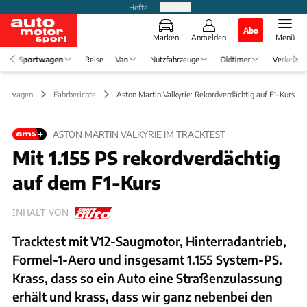
Hefte
Produkte
Abo
Marken
Anmelden
Menü
Sportwagen
Reise
Van
Nutzfahrzeuge
Oldtimer
Verkehr
ortwagen
Fahrberichte
Aston Martin Valkyrie: Rekordverdächtig auf F1-Kurs
ASTON MARTIN VALKYRIE IM TRACKTEST
Mit 1.155 PS rekordverdächtig
auf dem F1-Kurs
INHALT VON
Tracktest mit V12-Saugmotor, Hinterradantrieb,
Formel-1-Aero und insgesamt 1.155 System-PS.
Krass, dass so ein Auto eine Straßenzulassung
erhält und krass, dass wir ganz nebenbei den