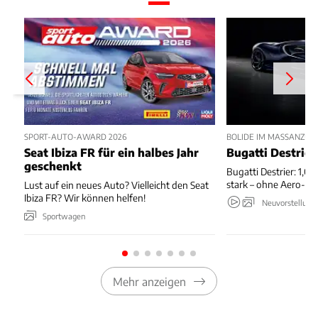
SPORT-AUTO-AWARD 2026
BOLIDE IM MASSANZUG
Seat Ibiza FR für ein halbes Jahr
Bugatti Destrier
geschenkt
Bugatti Destrier: 1,0
stark – ohne Aero-An
Lust auf ein neues Auto? Vielleicht den Seat
Ibiza FR? Wir können helfen!
Neuvorstellung
Sportwagen
Mehr anzeigen