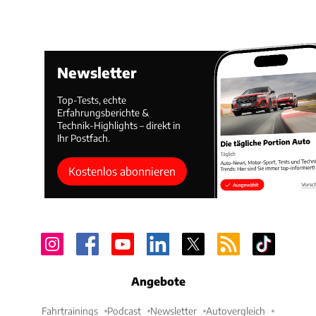
Newsletter
Top-Tests, echte
Erfahrungsberichte &
Technik-Highlights – direkt in
Ihr Postfach.
Kostenlos abonnieren
Angebote
Fahrtrainings
Podcast
Newsletter
Autovergleich