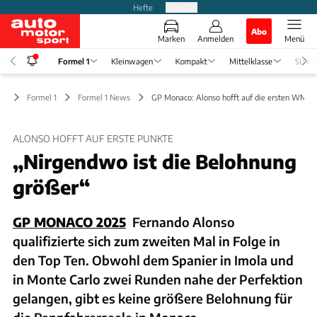
Hefte
Produkte
Abo
Marken
Anmelden
Menü
Formel 1
Kleinwagen
Kompakt
Mittelklasse
SUV
Formel 1
Formel 1 News
GP Monaco: Alonso hofft auf die ersten WM-P
ALONSO HOFFT AUF ERSTE PUNKTE
„Nirgendwo ist die Belohnung
größer“
GP MONACO 2025
Fernando Alonso
qualifizierte sich zum zweiten Mal in Folge in
den Top Ten. Obwohl dem Spanier in Imola und
in Monte Carlo zwei Runden nahe der Perfektion
gelangen, gibt es keine größere Belohnung für