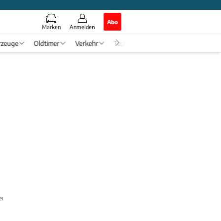
Abo
Marken
Anmelden
rzeuge
Oldtimer
Verkehr
Tech & Zukunft
Auto-Horosko
kenberg