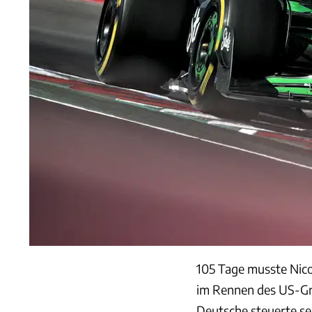
105 Tage musste Nico
im Rennen des US-Gra
Deutsche steuerte se