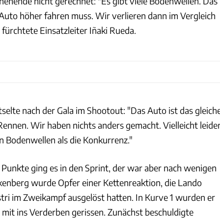
nende nicht gerechnet: "Es gibt viele Bodenwellen. Das
 Auto höher fahren muss. Wir verlieren dann im Vergleich
fürchtete Einsatzleiter Iñaki Rueda.
selte nach der Gala im Shootout: "Das Auto ist das gleich
Rennen. Wir haben nichts anders gemacht. Vielleicht leide
n Bodenwellen als die Konkurrenz."
 Punkte ging es in den Sprint, der war aber nach wenigen
enberg wurde Opfer einer Kettenreaktion, die Lando
stri im Zweikampf ausgelöst hatten. In Kurve 1 wurden er
mit ins Verderben gerissen. Zunächst beschuldigte