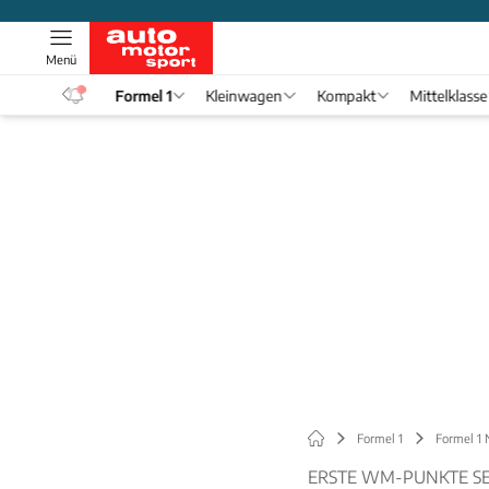
Menü
eos
Formel 1
Kleinwagen
Kompakt
Mittelklasse
Formel 1
Formel 1
ERSTE WM-PUNKTE SE