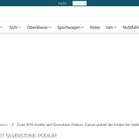
Hefte
Produkte
SUV
Oberklasse
Sportwagen
Reise
Van
Nutzfah
 News
Erste WM-Punkte seit Silverstone-Podium: Darum platzte der Knoten bei Hül
IT SILVERSTONE-PODIUM