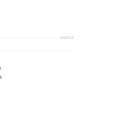
ANZEIGE
e
n