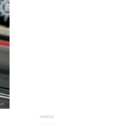
xpb
ANZEIGE