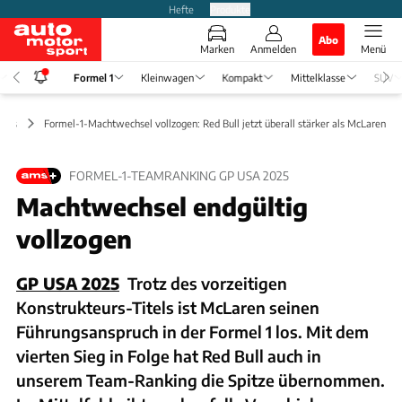
Hefte
Produkte
Abo
Marken
Anmelden
Menü
Formel 1
Kleinwagen
Kompakt
Mittelklasse
SUV
News
Formel-1-Machtwechsel vollzogen: Red Bull jetzt überall stärker als McLaren
FORMEL-1-TEAMRANKING GP USA 2025
Machtwechsel endgültig
vollzogen
GP USA 2025
Trotz des vorzeitigen
Konstrukteurs-Titels ist McLaren seinen
Führungsanspruch in der Formel 1 los. Mit dem
vierten Sieg in Folge hat Red Bull auch in
unserem Team-Ranking die Spitze übernommen.