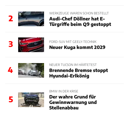
WERKZEUGE WAREN SCHON BESTELLT
2
Audi-Chef Döllner hat E-
Türgriffe beim Q9 gestoppt
3
FORD-SUV MIT GEELY-TECHNIK
Neuer Kuga kommt 2029
NEUER TUCSON IM HÄRTETEST
4
Brennende Bremse stoppt
Hyundai-Erlkönig
BMW IN DER KRISE
Der wahre Grund für
5
Gewinnwarnung und
Stellenabbau