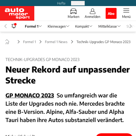
Hefte
Produkte
Abo
Marken
Anmelden
Menü
Formel 1
Kleinwagen
Kompakt
Mittelklasse
SUV
Formel 1
Formel 1 News
Technik-Upgrades GP Monaco 2023
TECHNIK-UPGRADES GP MONACO 2023
Neuer Rekord auf unpassender
Strecke
GP MONACO 2023
So umfangreich war die
Liste der Upgrades noch nie. Mercedes brachte
eine B-Version. Alpine, Alfa-Sauber und Alpha
Tauri haben ihre Autos substanziell verändert.