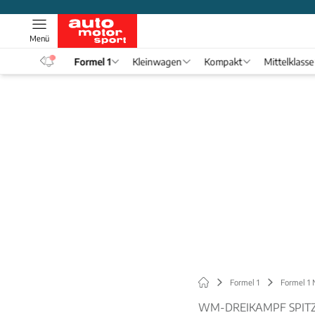
Menü
eos
Formel 1
Kleinwagen
Kompakt
Mittelklasse
Formel 1
Formel 1
WM-DREIKAMPF SPITZ