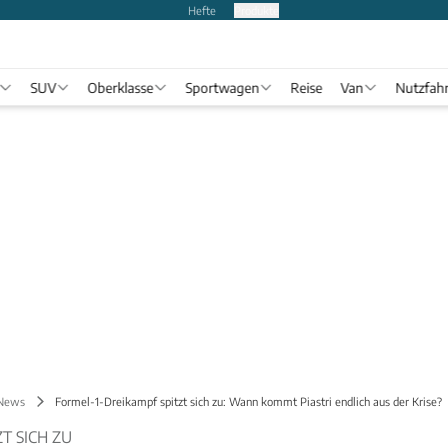
Hefte
Produkte
SUV
Oberklasse
Sportwagen
Reise
Van
Nutzfah
 News
Formel-1-Dreikampf spitzt sich zu: Wann kommt Piastri endlich aus der Krise?
T SICH ZU