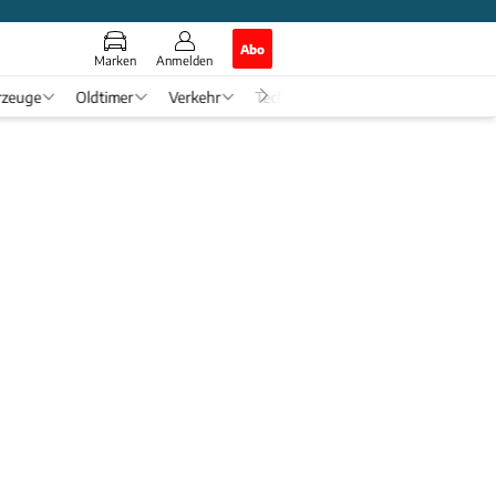
Abo
Marken
Anmelden
rzeuge
Oldtimer
Verkehr
Tech & Zukunft
Auto-Horosko