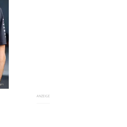
ges
ANZEIGE