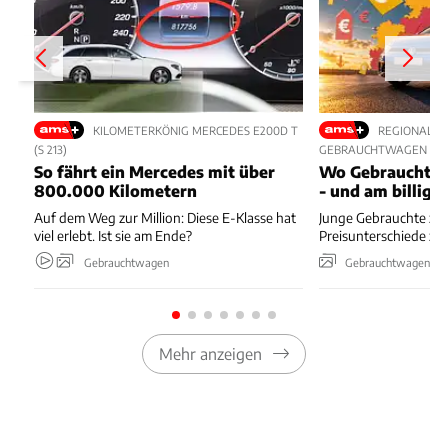
KILOMETERKÖNIG MERCEDES E200D T
REGIONALE 
(S 213)
GEBRAUCHTWAGEN
So fährt ein Mercedes mit über
Wo Gebrauchte 
800.000 Kilometern
- und am billigs
Auf dem Weg zur Million: Diese E-Klasse hat
Junge Gebrauchte zei
viel erlebt. Ist sie am Ende?
Preisunterschiede zw
Gebrauchtwagen
Gebrauchtwagen
Mehr anzeigen