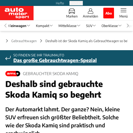
Hefte
Produkte
Abo
Marken
Anmelden
Menü
Kleinwagen
Kompakt
Mittelklasse
SUV
Oberklasse
Spo
en
Gebrauchtwagen
Deshalb ist der Skoda Kamiq als Gebrauchtwagen so belieb
SO FINDEN SIE IHR TRAUMAUTO
Das große Gebrauchtwagen-Spezial
GEBRAUCHTER SKODA KAMIQ
Deshalb sind gebrauchte
Skoda Kamiq so begehrt
Der Automarkt lahmt. Der ganze? Nein, kleine
SUV erfreuen sich größter Beliebtheit. Solche
wie der Skoda Kamiq sind praktisch und