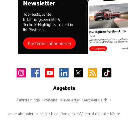
Newsletter
Top-Tests, echte
Erfahrungsberichte &
Technik-Highlights – direkt in
Ihr Postfach.
Kostenlos abonnieren
Angebote
Fahrtrainings
Podcast
Newsletter
Autovergleich
ams+ abonnieren
ams+ hier kündigen
Widerruf digitaler Käufe