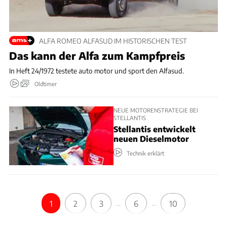
ALFA ROMEO ALFASUD IM HISTORISCHEN TEST
Das kann der Alfa zum Kampfpreis
In Heft 24/1972 testete auto motor und sport den Alfasud.
Oldtimer
NEUE MOTORENSTRATEGIE BEI
STELLANTIS
Stellantis entwickelt
neuen Dieselmotor
Technik erklärt
1
2
3
...
6
...
10