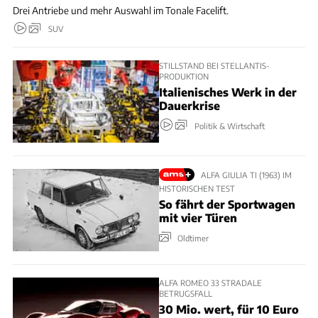
Drei Antriebe und mehr Auswahl im Tonale Facelift.
SUV
STILLSTAND BEI STELLANTIS-
PRODUKTION
Italienisches Werk in der
Dauerkrise
Politik & Wirtschaft
ALFA GIULIA TI (1963) IM
HISTORISCHEN TEST
So fährt der Sportwagen
mit vier Türen
Oldtimer
ALFA ROMEO 33 STRADALE
BETRUGSFALL
30 Mio. wert, für 10 Euro