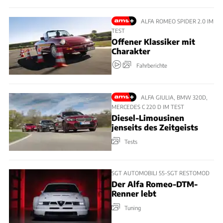
ALFA ROMEO SPIDER 2.0 IM
TEST
Offener Klassiker mit
Charakter
Fahrberichte
ALFA GIULIA, BMW 320D,
MERCEDES C 220 D IM TEST
Diesel-Limousinen
jenseits des Zeitgeists
Tests
SGT AUTOMOBILI 55-SGT RESTOMOD
Der Alfa Romeo-DTM-
Renner lebt
Tuning