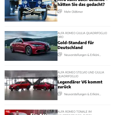
hätten Sie das gedacht?
Mehr Oldtimer
ALFA ROMEO GIULIA QUADRIFOGLIO
ORO
Gold-Standard für
Deutschland
Neuvorstellungen & Erlkönige
ALFA ROMEO STELVIO UND GIULIA
QUADRIFOGLIO
Legendärer V6 kommt
zurück
Neuvorstellungen & Erlkönige
ALFA ROMEO TONALE IM