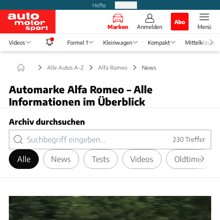
Hefte
Produkte
Abo
Marken
Anmelden
Menü
Videos
Formel 1
Kleinwagen
Kompakt
Mittelklasse
Alle Autos A-Z
Alfa Romeo
News
Automarke Alfa Romeo – Alle
Informationen im Überblick
Archiv durchsuchen
230
Treffer
Alle
News
Tests
Videos
Oldtimer