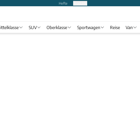
Hefte
Produkte
ittelklasse
SUV
Oberklasse
Sportwagen
Reise
Van