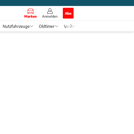
Abo
Marken
Anmelden
Nutzfahrzeuge
Oldtimer
Verkehr
Tech & Zukunft
Auto