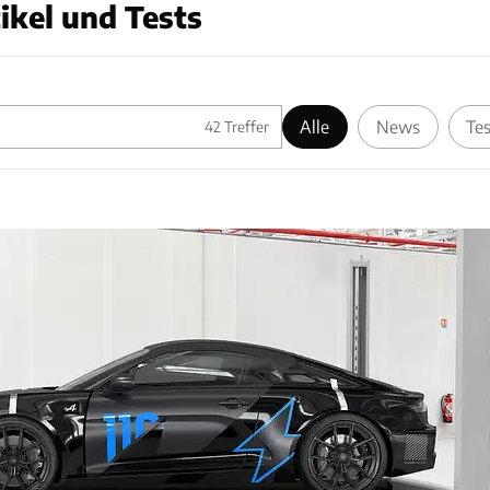
tikel und Tests
Alle
News
Tes
42
Treffer