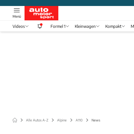
Menü
Videos
Formel 1
Kleinwagen
Kompakt
M
Alle Autos A-Z
Alpine
A110
News