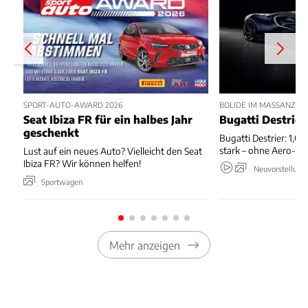
SPORT-AUTO-AWARD 2026
BOLIDE IM MASSANZUG
Seat Ibiza FR für ein halbes Jahr
Bugatti Destrier
geschenkt
Bugatti Destrier: 1,0
stark – ohne Aero-An
Lust auf ein neues Auto? Vielleicht den Seat
Ibiza FR? Wir können helfen!
Neuvorstellung
Sportwagen
Mehr anzeigen