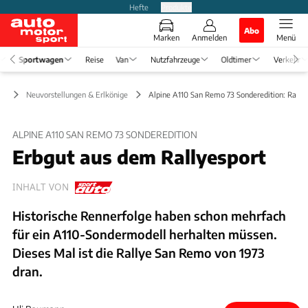
Hefte
Produkte
Abo
Marken
Anmelden
Menü
Sportwagen
Reise
Van
Nutzfahrzeuge
Oldtimer
Verkehr
en
Neuvorstellungen & Erlkönige
Alpine A110 San Remo 73 Sonderedition: Rally
ALPINE A110 SAN REMO 73 SONDEREDITION
Erbgut aus dem Rallyesport
INHALT VON
Historische Rennerfolge haben schon mehrfach
für ein A110-Sondermodell herhalten müssen.
Dieses Mal ist die Rallye San Remo von 1973
dran.