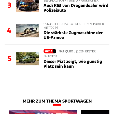
BESCHLAGNAHMT UND UMFUNKTIONIERT
3
Audi RS3 von Drogendealer wird
Polizeiauto
OSKOSH HET A1 SCHWERLASTTRANSPORTER
MIT 700 PS
4
Die stärkste Zugmaschine der
US-Armee
FIAT QUBO L (2026) ERSTER
5
FAHRTEST
Dieser Fiat zeigt, wie günstig
Platz sein kann
MEHR ZUM THEMA SPORTWAGEN