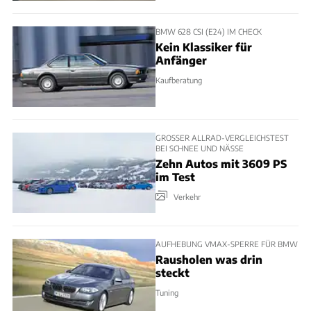
BMW 628 CSI (E24) IM CHECK
Kein Klassiker für
Anfänger
Kaufberatung
GROSSER ALLRAD-VERGLEICHSTEST B
EI SCHNEE UND NÄSSE
Zehn Autos mit 3609 PS
im Test
Verkehr
AUFHEBUNG VMAX-SPERRE FÜR BMW
Rausholen was drin
steckt
Tuning