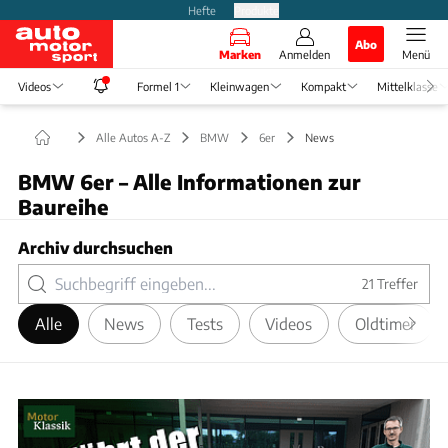
Hefte
Produkte
Abo
Marken
Anmelden
Menü
Videos
Formel 1
Kleinwagen
Kompakt
Mittelklasse
Alle Autos A-Z
BMW
6er
News
BMW 6er – Alle Informationen zur
Baureihe
Archiv durchsuchen
21
Treffer
Alle
News
Tests
Videos
Oldtimer