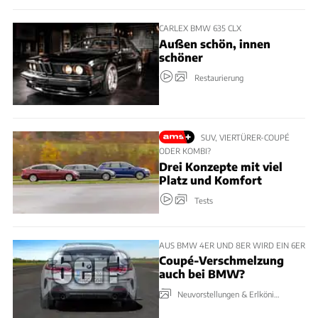
CARLEX BMW 635 CLX
Außen schön, innen
schöner
Restaurierung
SUV, VIERTÜRER-COUPÉ
ODER KOMBI?
Drei Konzepte mit viel
Platz und Komfort
Tests
AUS BMW 4ER UND 8ER WIRD EIN 6ER
Coupé-Verschmelzung
auch bei BMW?
Neuvorstellungen & Erlkönige