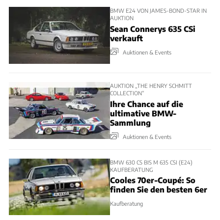
BMW E24 VON JAMES-BOND-STAR IN
AUKTION
Sean Connerys 635 CSi
verkauft
Auktionen & Events
AUKTION „THE HENRY SCHMITT
COLLECTION“
Ihre Chance auf die
ultimative BMW-
Sammlung
Auktionen & Events
BMW 630 CS BIS M 635 CSI (E24)
KAUFBERATUNG
Cooles 70er-Coupé: So
finden Sie den besten 6er
Kaufberatung