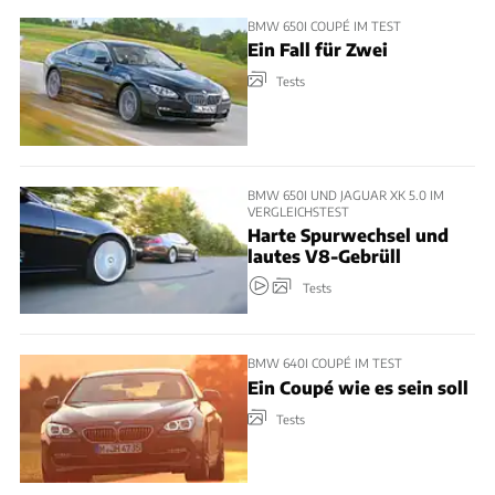
BMW 650I COUPÉ IM TEST
Ein Fall für Zwei
Tests
BMW 650I UND JAGUAR XK 5.0 IM
VERGLEICHSTEST
Harte Spurwechsel und
lautes V8-Gebrüll
Tests
BMW 640I COUPÉ IM TEST
Ein Coupé wie es sein soll
Tests