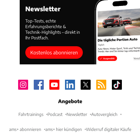
Newsletter
Top-Tests, echte
Erfahrungsberichte &
Technik-Highlights – direkt in
Ihr Postfach.
Kostenlos abonnieren
Angebote
Fahrtrainings
Podcast
Newsletter
Autovergleich
ams+ abonnieren
ams+ hier kündigen
Widerruf digitaler Käufe