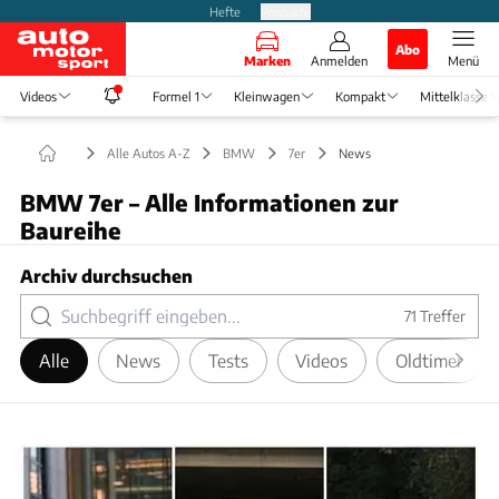
Hefte
Produkte
Abo
Marken
Anmelden
Menü
Videos
Formel 1
Kleinwagen
Kompakt
Mittelklasse
Alle Autos A-Z
BMW
7er
News
BMW 7er – Alle Informationen zur
Baureihe
Archiv durchsuchen
71
Treffer
Alle
News
Tests
Videos
Oldtimer