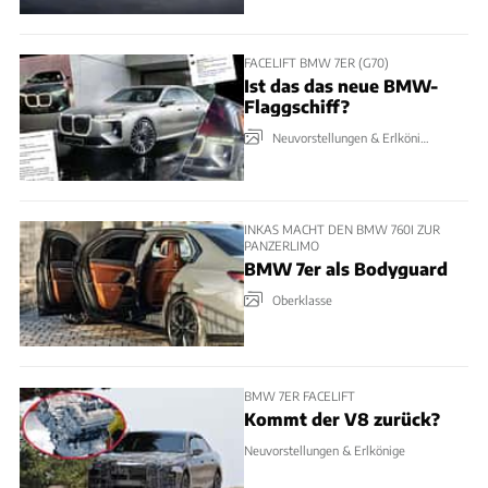
FACELIFT BMW 7ER (G70)
Ist das das neue BMW-
Flaggschiff?
Neuvorstellungen & Erlkönige
INKAS MACHT DEN BMW 760I ZUR
PANZERLIMO
BMW 7er als Bodyguard
Oberklasse
BMW 7ER FACELIFT
Kommt der V8 zurück?
Neuvorstellungen & Erlkönige