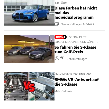
JUBILÄUM
Diese Farben hat nicht
mal das
Individualprogramm
Neuvorstellungen & Erlkönige
GEBRAUCHTE
LUXUSLIMOUSINEN SIND GÜNSTIG
So fahren Sie S-Klasse
zum Golf-Preis
Gebrauchtwagen
BMW MOTOR M60 UND M62
BMWs V8-Antwort auf
die S-Klasse
Mehr Oldtimer