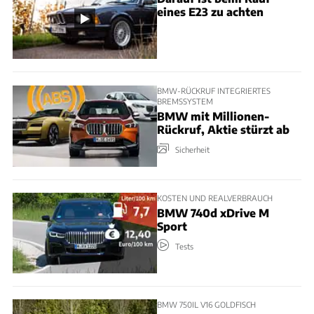
eines E23 zu achten
BMW-RÜCKRUF INTEGRIERTES
BREMSSYSTEM
BMW mit Millionen-
Rückruf, Aktie stürzt ab
Sicherheit
KOSTEN UND REALVERBRAUCH
BMW 740d xDrive M
Sport
Tests
BMW 750IL V16 GOLDFISCH