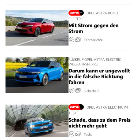
OPEL ASTRA KOMBI
ELECTRIC
Mit Strom gegen den
Strom
Fahrberichte
RÜCKRUF OPEL ASTRA ELECTRIC -
WEGFAHRSPERRE
Darum kann er ungewollt
in die falsche Richtung
fahren
Sicherheit
OPEL ASTRA ELECTRIC IM
TEST
Schade, dass zu dem Preis
nicht mehr geht
Tests