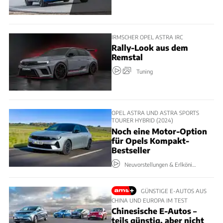
IRMSCHER OPEL ASTRA IRC
Rally-Look aus dem
Remstal
Tuning
OPEL ASTRA UND ASTRA SPORTS
TOURER HYBRID (2024)
Noch eine Motor-Option
für Opels Kompakt-
Bestseller
Neuvorstellungen & Erlkönige
GÜNSTIGE E-AUTOS AUS
CHINA UND EUROPA IM TEST
Chinesische E-Autos –
teils günstig, aber nicht