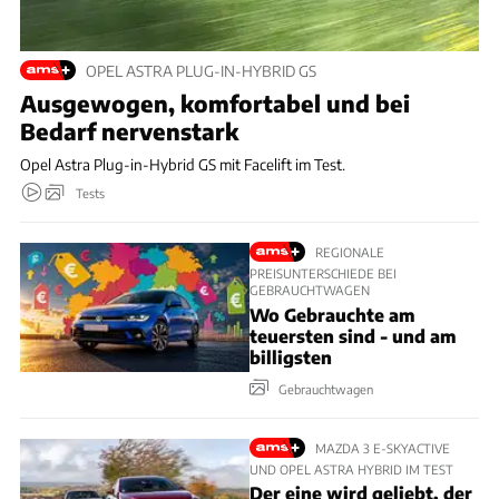
OPEL ASTRA PLUG-IN-HYBRID GS
Ausgewogen, komfortabel und bei
Bedarf nervenstark
Opel Astra Plug-in-Hybrid GS mit Facelift im Test.
Tests
REGIONALE
PREISUNTERSCHIEDE BEI
GEBRAUCHTWAGEN
Wo Gebrauchte am
teuersten sind - und am
billigsten
Gebrauchtwagen
MAZDA 3 E-SKYACTIVE
UND OPEL ASTRA HYBRID IM TEST
Der eine wird geliebt, der