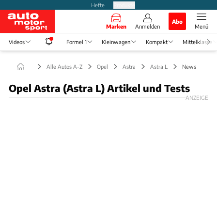
Hefte
Produkte
Abo
Marken
Anmelden
Menü
Videos
Formel 1
Kleinwagen
Kompakt
Mittelklasse
Alle Autos A-Z
Opel
Astra
Astra L
News
Opel Astra (Astra L) Artikel und Tests
ANZEIGE