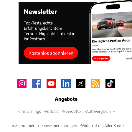
Newsletter
Top-Tests, echte
Erfahrungsberichte &
Technik-Highlights – direkt in
Ihr Postfach.
Kostenlos abonnieren
Angebote
Fahrtrainings
Podcast
Newsletter
Autovergleich
ams+ abonnieren
ams+ hier kündigen
Widerruf digitaler Käufe