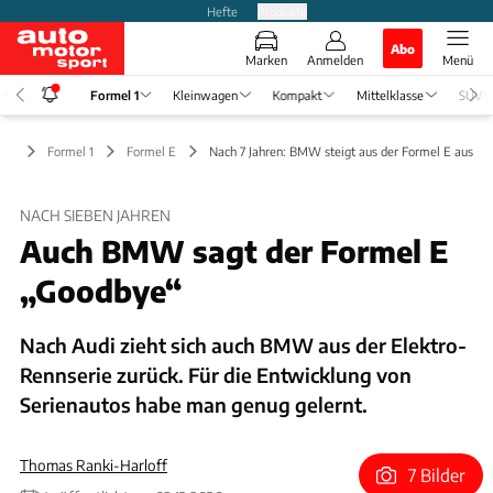
Hefte
Produkte
Abo
Marken
Anmelden
Menü
Formel 1
Kleinwagen
Kompakt
Mittelklasse
SUV
Formel 1
Formel E
Nach 7 Jahren: BMW steigt aus der Formel E aus
NACH SIEBEN JAHREN
Auch BMW sagt der Formel E
„Goodbye“
Nach Audi zieht sich auch BMW aus der Elektro-
Rennserie zurück. Für die Entwicklung von
Serienautos habe man genug gelernt.
Thomas Ranki-Harloff
7 Bilder