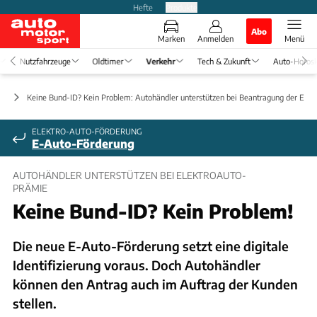
Hefte
Produkte
Abo
Marken
Anmelden
Menü
Nutzfahrzeuge
Oldtimer
Verkehr
Tech & Zukunft
Auto-Horos
ft
Keine Bund-ID? Kein Problem: Autohändler unterstützen bei Beantragung der Ele
ELEKTRO-AUTO-FÖRDERUNG
E-Auto-Förderung
AUTOHÄNDLER UNTERSTÜTZEN BEI ELEKTROAUTO-
PRÄMIE
Keine Bund-ID? Kein Problem!
Die neue E-Auto-Förderung setzt eine digitale
Identifizierung voraus. Doch Autohändler
können den Antrag auch im Auftrag der Kunden
stellen.