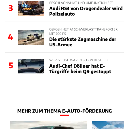
BESCHLAGNAHMT UND UMFUNKTIONIERT
3
Audi RS3 von Drogendealer wird
Polizeiauto
OSKOSH HET A1 SCHWERLASTTRANSPORTER
MIT 700 PS
4
Die stärkste Zugmaschine der
US-Armee
WERKZEUGE WAREN SCHON BESTELLT
5
Audi-Chef Döllner hat E-
Türgriffe beim Q9 gestoppt
MEHR ZUM THEMA E-AUTO-FÖRDERUNG