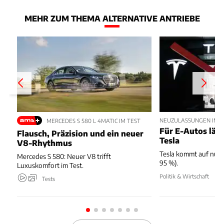
MEHR ZUM THEMA ALTERNATIVE ANTRIEBE
NEUZULASSUNGEN IM JU
MERCEDES S 580 L 4MATIC IM TEST
Für E-Autos läuft
Flausch, Präzision und ein neuer
Tesla
V8-Rhythmus
Tesla kommt auf nur 
Mercedes S 580: Neuer V8 trifft
95 %).
Luxuskomfort im Test.
Politik & Wirtschaft
Tests