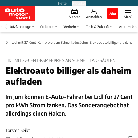
Hefte
Produkte
Abo
Marken
Anmelden
Menü
Nutzfahrzeuge
Oldtimer
Verkehr
Tech & Zukunft
Auto-Horos
hr
Lidl mit 27-Cent-Kampfpreis an Schnellladesäulen: Elektroauto billiger als daheim
LIDL MIT 27-CENT-KAMPFPREIS AN SCHNELLLADESÄULEN
Elektroauto billiger als daheim
aufladen
Im Juni können E-Auto-Fahrer bei Lidl für 27 Cent
pro kWh Strom tanken. Das Sonderangebot hat
allerdings einen Haken.
Torsten Seibt