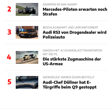
DÄMPFER IM WM-KAMPF
2
Mercedes-Piloten erwarten noch
Strafen
BESCHLAGNAHMT UND UMFUNKTIONIERT
3
Audi RS3 von Drogendealer wird
Polizeiauto
OSKOSH HET A1 SCHWERLASTTRANSPORTER
MIT 700 PS
4
Die stärkste Zugmaschine der
US-Armee
WERKZEUGE WAREN SCHON BESTELLT
5
Audi-Chef Döllner hat E-
Türgriffe beim Q9 gestoppt