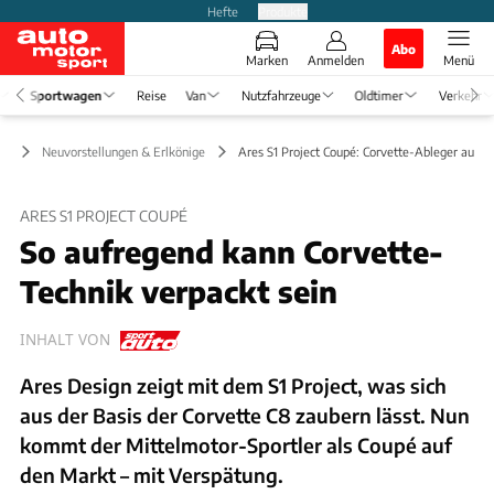
Hefte
Produkte
Abo
Marken
Anmelden
Menü
Sportwagen
Reise
Van
Nutzfahrzeuge
Oldtimer
Verkehr
en
Neuvorstellungen & Erlkönige
Ares S1 Project Coupé: Corvette-Ableger aus 
ARES S1 PROJECT COUPÉ
So aufregend kann Corvette-
Technik verpackt sein
INHALT VON
Ares Design zeigt mit dem S1 Project, was sich
aus der Basis der Corvette C8 zaubern lässt. Nun
kommt der Mittelmotor-Sportler als Coupé auf
den Markt – mit Verspätung.