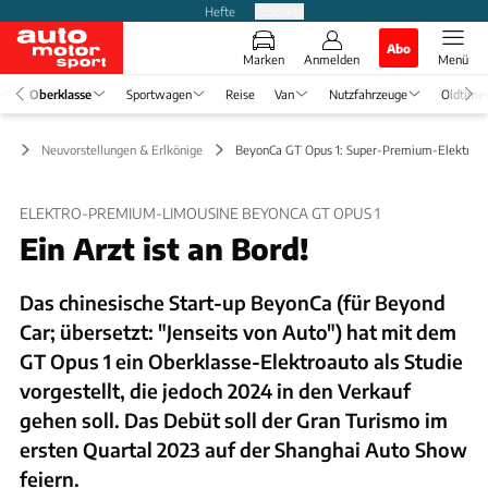
Hefte
Produkte
Abo
Marken
Anmelden
Menü
Oberklasse
Sportwagen
Reise
Van
Nutzfahrzeuge
Oldtime
se
Neuvorstellungen & Erlkönige
BeyonCa GT Opus 1: Super-Premium-Elektroa
ELEKTRO-PREMIUM-LIMOUSINE BEYONCA GT OPUS 1
Ein Arzt ist an Bord!
Das chinesische Start-up BeyonCa (für Beyond
Car; übersetzt: "Jenseits von Auto") hat mit dem
GT Opus 1 ein Oberklasse-Elektroauto als Studie
vorgestellt, die jedoch 2024 in den Verkauf
gehen soll. Das Debüt soll der Gran Turismo im
ersten Quartal 2023 auf der Shanghai Auto Show
feiern.