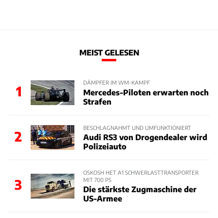
MEIST GELESEN
DÄMPFER IM WM-KAMPF
1
Mercedes-Piloten erwarten noch
Strafen
BESCHLAGNAHMT UND UMFUNKTIONIERT
2
Audi RS3 von Drogendealer wird
Polizeiauto
OSKOSH HET A1 SCHWERLASTTRANSPORTER
MIT 700 PS
3
Die stärkste Zugmaschine der
US-Armee