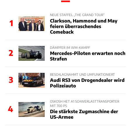
NEUE STAFFEL „THE GRAND TOUR“
Clarkson, Hammond und May
1
feiern überraschendes
Comeback
DÄMPFER IM WM-KAMPF
2
Mercedes-Piloten erwarten noch
Strafen
BESCHLAGNAHMT UND UMFUNKTIONIERT
3
Audi RS3 von Drogendealer wird
Polizeiauto
OSKOSH HET A1 SCHWERLASTTRANSPORTER
MIT 700 PS
4
Die stärkste Zugmaschine der
US-Armee