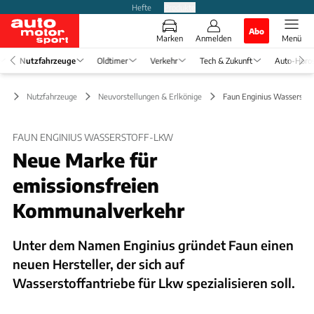
Hefte
Produkte
Abo
Marken
Anmelden
Menü
Nutzfahrzeuge
Oldtimer
Verkehr
Tech & Zukunft
Auto-Horo
Nutzfahrzeuge
Neuvorstellungen & Erlkönige
Faun Enginius Wassersto
FAUN ENGINIUS WASSERSTOFF-LKW
Neue Marke für
emissionsfreien
Kommunalverkehr
Unter dem Namen Enginius gründet Faun einen
neuen Hersteller, der sich auf
Wasserstoffantriebe für Lkw spezialisieren soll.