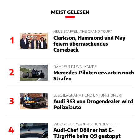
MEIST GELESEN
NEUE STAFFEL „THE GRAND TOUR“
Clarkson, Hammond und May
1
feiern überraschendes
Comeback
DÄMPFER IM WM-KAMPF
2
Mercedes-Piloten erwarten noch
Strafen
BESCHLAGNAHMT UND UMFUNKTIONIERT
3
Audi RS3 von Drogendealer wird
Polizeiauto
WERKZEUGE WAREN SCHON BESTELLT
4
Audi-Chef Döllner hat E-
Türgriffe beim Q9 gestoppt