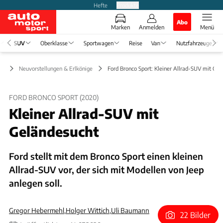
Hefte
Produkte
Abo
Marken
Anmelden
Menü
SUV
Oberklasse
Sportwagen
Reise
Van
Nutzfahrzeuge
UV
Neuvorstellungen & Erlkönige
Ford Bronco Sport: Kleiner Allrad-SUV mit Gel
FORD BRONCO SPORT (2020)
Kleiner Allrad-SUV mit
Geländesucht
Ford stellt mit dem Bronco Sport einen kleinen
Allrad-SUV vor, der sich mit Modellen von Jeep
anlegen soll.
Gregor Hebermehl
,
Holger Wittich
,
Uli Baumann
22 Bilder