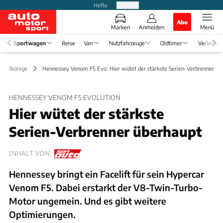
Hefte
Produkte
Abo
Marken
Anmelden
Menü
Sportwagen
Reise
Van
Nutzfahrzeuge
Oldtimer
Verkehr
& Erlkönige
Hennessey Venom F5 Evo: Hier wütet der stärkste Serien-Verbrenner
HENNESSEY VENOM F5 EVOLUTION
Hier wütet der stärkste
Serien-Verbrenner überhaupt
INHALT VON
Hennessey bringt ein Facelift für sein Hypercar
Venom F5. Dabei erstarkt der V8-Twin-Turbo-
Motor ungemein. Und es gibt weitere
Optimierungen.