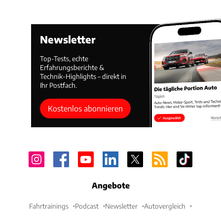
Newsletter
Top-Tests, echte
Erfahrungsberichte &
Technik-Highlights – direkt in
Ihr Postfach.
Kostenlos abonnieren
Angebote
Fahrtrainings
Podcast
Newsletter
Autovergleich