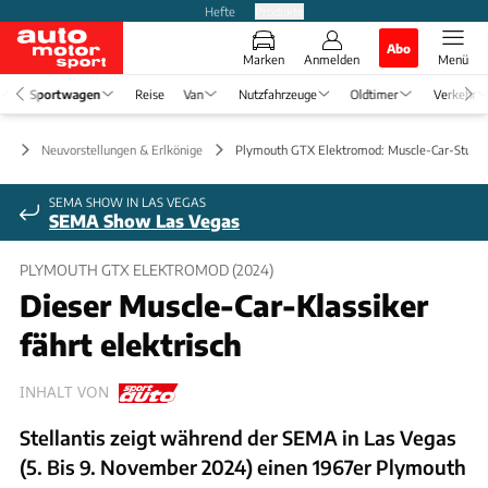
Hefte
Produkte
Abo
Marken
Anmelden
Menü
Sportwagen
Reise
Van
Nutzfahrzeuge
Oldtimer
Verkehr
en
Neuvorstellungen & Erlkönige
Plymouth GTX Elektromod: Muscle-Car-Studie
SEMA SHOW IN LAS VEGAS
SEMA Show Las Vegas
PLYMOUTH GTX ELEKTROMOD (2024)
Dieser Muscle-Car-Klassiker
fährt elektrisch
INHALT VON
Stellantis zeigt während der SEMA in Las Vegas
(5. Bis 9. November 2024) einen 1967er Plymouth