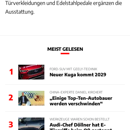
Türverkleidungen und Edelstahlpedale ergänzen die
Ausstattung.
MEIST GELESEN
1
FORD-SUV MIT GEELY-TECHNIK
Neuer Kuga kommt 2029
CHINA-EXPERTE DANIEL KIRCHERT
2
„Einige Top-Ten-Autobauer
werden verschwinden“
WERKZEUGE WAREN SCHON BESTELLT
3
Audi-Chef Döllner hat E-