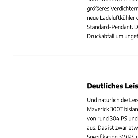
größeres Verdichterra
neue Ladeluftkühler d
Standard-Pendant. Da
Druckabfall um ungef
Deutliches Le
Und natürlich die Lei
Maverick 300T bislan
von rund 304 PS un
aus. Das ist zwar et
Spezifikation 319 PS