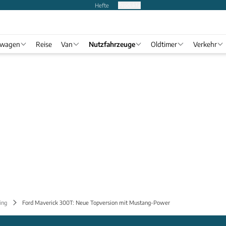
Hefte
Produkte
twagen
Reise
Van
Nutzfahrzeuge
Oldtimer
Verkehr
ing
Ford Maverick 300T: Neue Topversion mit Mustang-Power