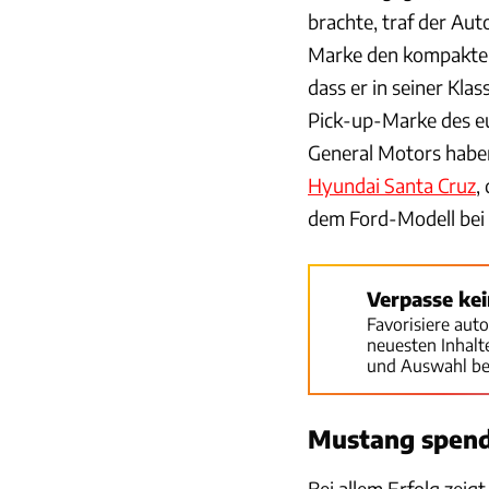
brachte, traf der Aut
Marke den kompakten 
dass er in seiner Kla
Pick-up-Marke des eu
General Motors haben
Hyundai Santa Cruz
,
dem Ford-Modell bei 
Verpasse ke
Favorisiere aut
neuesten Inhal
und Auswahl be
Mustang spendi
Bei allem Erfolg zeig