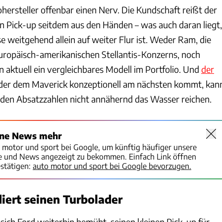
ohersteller offenbar einen Nerv. Die Kundschaft reißt der
Pick-up seitdem aus den Händen – was auch daran liegt,
sse weitgehend allein auf weiter Flur ist. Weder Ram, die
ropäisch-amerikanischen Stellantis-Konzerns, noch
 aktuell ein vergleichbares Modell im Portfolio. Und
der
 der dem Maverick konzeptionell am nächsten kommt, kan
den Absatzzahlen nicht annähernd das Wasser reichen.
ine News mehr
o motor und sport bei Google, um künftig häufiger unsere
te und News angezeigt zu bekommen. Einfach Link öffnen
stätigen:
auto motor und sport bei Google bevorzugen.
ert seinen Turbolader
t sich Ford weiterhin bemüht, seinen kleinen Pick-up für