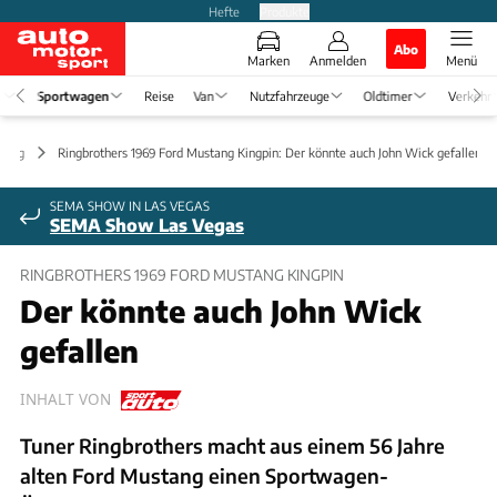
Hefte
Produkte
Abo
Marken
Anmelden
Menü
e
Sportwagen
Reise
Van
Nutzfahrzeuge
Oldtimer
Verkehr
ning
Ringbrothers 1969 Ford Mustang Kingpin: Der könnte auch John Wick gefallen
SEMA SHOW IN LAS VEGAS
SEMA Show Las Vegas
RINGBROTHERS 1969 FORD MUSTANG KINGPIN
Der könnte auch John Wick
gefallen
INHALT VON
Tuner Ringbrothers macht aus einem 56 Jahre
alten Ford Mustang einen Sportwagen-