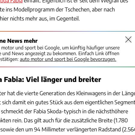
oda Fabia
einfällt. Eigentlich ist er seit dem Wegfall des
karte ins Modellprogramm der Tschechen, aber nach
 hier nichts mehr aus, im Gegenteil.
ine News mehr
o motor und sport bei Google, um künftig häufiger unsere
te und News angezeigt zu bekommen. Einfach Link öffnen
stätigen:
auto motor und sport bei Google bevorzugen.
 Fabia: Viel länger und breiter
ter hat die vierte Generation des Kleinwagens in der Läng
t sich damit ein gutes Stück aus dem eigentlichen Segment
g, schmeckt der Fabia Skoda-typisch in die nächsthöhere
ten rein. Das gilt auch für die zusätzliche Breite (1.780
 sowie den um 94 Millimeter verlängerten Radstand (2.56