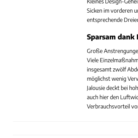
Kleines Design-Gehei
Sicken im vorderen un
entsprechende Dreiec
Sparsam dank
Große Anstrengungen
Viele Einzelmaßnahme
insgesamt zwölf Abde
möglichst wenig Verw
Jalousie deckt bei h
auch hier den Luftwi
Verbrauchsvorteil von