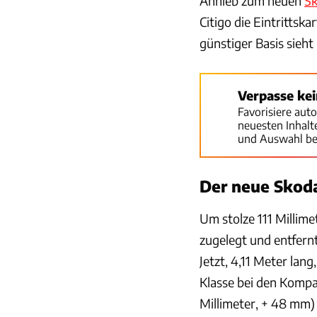
Anhieb zum neuen
Sk
Citigo die Eintritts
günstiger Basis sieht
Verpasse ke
Favorisiere aut
neuesten Inhal
und Auswahl be
Der neue Skoda
Um stolze 111 Millime
zugelegt und entfern
Jetzt, 4,11 Meter lan
Klasse bei den Kompak
Millimeter, + 48 mm)