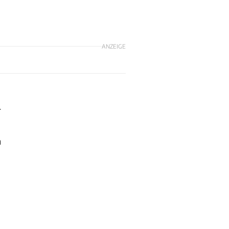
ANZEIGE
r
n