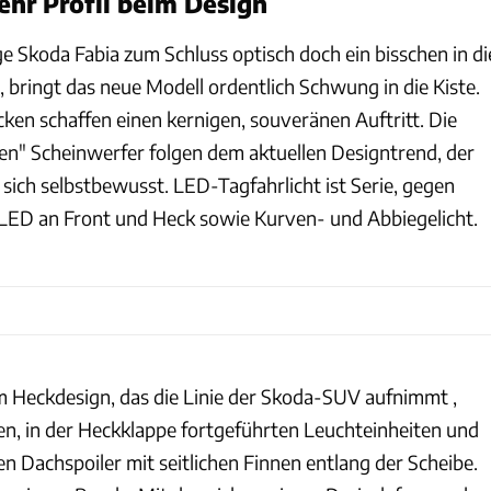
hr Profil beim Design
e Skoda Fabia zum Schluss optisch doch ein bisschen in di
bringt das neue Modell ordentlich Schwung in die Kiste.
cken schaffen einen kernigen, souveränen Auftritt. Die
n" Scheinwerfer folgen dem aktuellen Designtrend, der
t sich selbstbewusst. LED-Tagfahrlicht ist Serie, gegen
l-LED an Front und Heck sowie Kurven- und Abbiegelicht.
m Heckdesign, das die Linie der Skoda-SUV aufnimmt ,
en, in der Heckklappe fortgeführten Leuchteinheiten und
n Dachspoiler mit seitlichen Finnen entlang der Scheibe.