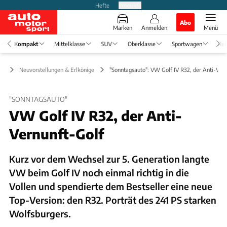
Hefte
Produkte
Abo
Marken
Anmelden
Menü
Kompakt
Mittelklasse
SUV
Oberklasse
Sportwagen
Rei
kt
Neuvorstellungen & Erlkönige
"Sonntagsauto": VW Golf IV R32, der Anti-Ver
"SONNTAGSAUTO"
VW Golf IV R32, der Anti-
Vernunft-Golf
Kurz vor dem Wechsel zur 5. Generation langte
VW beim Golf IV noch einmal richtig in die
Vollen und spendierte dem Bestseller eine neue
Top-Version: den R32. Porträt des 241 PS starken
Wolfsburgers.