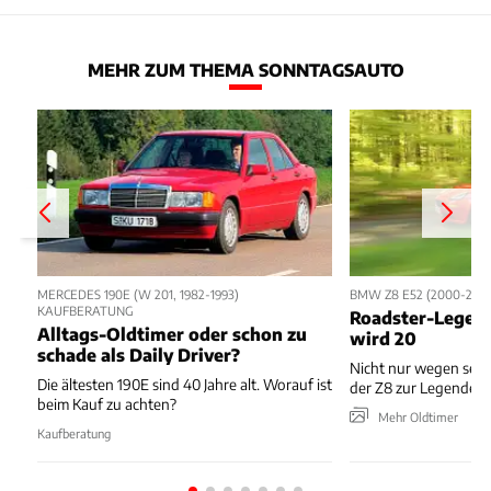
MEHR ZUM THEMA SONNTAGSAUTO
MERCEDES 190E (W 201, 1982-1993)
BMW Z8 E52 (2000-200
KAUFBERATUNG
Roadster-Legend
Alltags-Oldtimer oder schon zu
wird 20
schade als Daily Driver?
Nicht nur wegen sei
Die ältesten 190E sind 40 Jahre alt. Worauf ist
der Z8 zur Legende.
beim Kauf zu achten?
Mehr Oldtimer
Kaufberatung