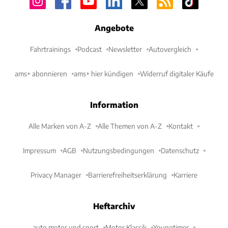
Angebote
Fahrtrainings
Podcast
Newsletter
Autovergleich
ams+ abonnieren
ams+ hier kündigen
Widerruf digitaler Käufe
Information
Alle Marken von A-Z
Alle Themen von A-Z
Kontakt
Impressum
AGB
Nutzungsbedingungen
Datenschutz
Privacy Manager
Barrierefreiheitserklärung
Karriere
Heftarchiv
auto motor und sport
Motor Klassik
Youngtimer