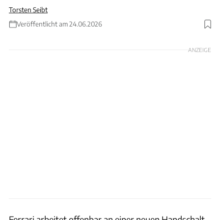
Torsten Seibt
Veröffentlicht am 24.06.2026
Foto: Seibt / USPTO / KI-generiertes Bild
ANZEIGE
Ferrari arbeitet offenbar an einer neuen Handschalt-