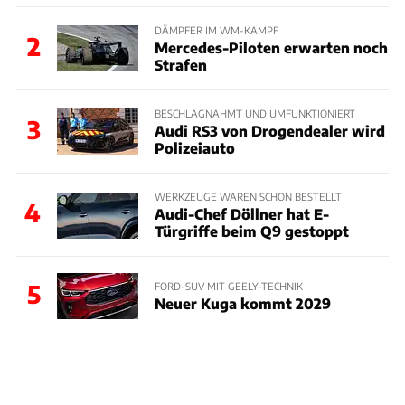
DÄMPFER IM WM-KAMPF
2
Mercedes-Piloten erwarten noch
Strafen
BESCHLAGNAHMT UND UMFUNKTIONIERT
3
Audi RS3 von Drogendealer wird
Polizeiauto
WERKZEUGE WAREN SCHON BESTELLT
4
Audi-Chef Döllner hat E-
Türgriffe beim Q9 gestoppt
5
FORD-SUV MIT GEELY-TECHNIK
Neuer Kuga kommt 2029