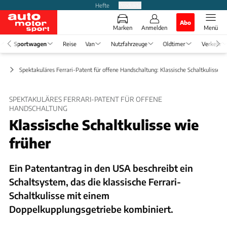
Hefte
Produkte
Abo
Marken
Anmelden
Menü
Sportwagen
Reise
Van
Nutzfahrzeuge
Oldtimer
Verkehr
ge
Spektakuläres Ferrari-Patent für offene Handschaltung: Klassische Schaltkulisse w
SPEKTAKULÄRES FERRARI-PATENT FÜR OFFENE
HANDSCHALTUNG
Klassische Schaltkulisse wie
früher
Ein Patentantrag in den USA beschreibt ein
Schaltsystem, das die klassische Ferrari-
Schaltkulisse mit einem
Doppelkupplungsgetriebe kombiniert.